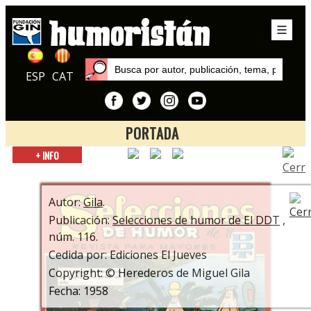
ESP
CAT
PORTADA
Inicio
+ INFO
Publicaciones
Selecciones de humor de El DDT
Autor:
Gila
.
Publicación:
Selecciones de humor de El DDT
,
núm. 116.
Cedida por: Ediciones El Jueves
Copyright: © Herederos de Miguel Gila
Fecha: 1958