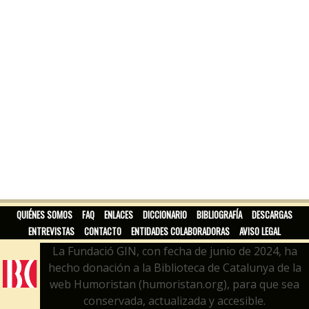
QUIÉNES SOMOS
FAQ
ENLACES
DICCIONARIO
BIBLIOGRAFÍA
DESCARGAS
ENTREVISTAS
CONTACTO
ENTIDADES COLABORADORAS
AVISO LEGAL
La Fundació GIN, con fecha de junio de 2024, ha
hecho donación a la Biblioteca de Catalunya de la
web Humoristan (humoristan.org), para que sea
conservada, actualizada y accesible.