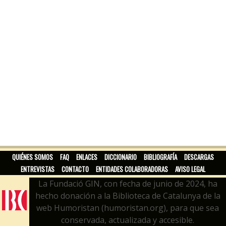
QUIÉNES SOMOS
FAQ
ENLACES
DICCIONARIO
BIBLIOGRAFÍA
DESCARGAS
ENTREVISTAS
CONTACTO
ENTIDADES COLABORADORAS
AVISO LEGAL
La Fundació GIN, con fecha de junio de 2024, ha
hecho donación a la Biblioteca de Catalunya de la
web Humoristan (humoristan.org), para que sea
conservada, actualizada y accesible.