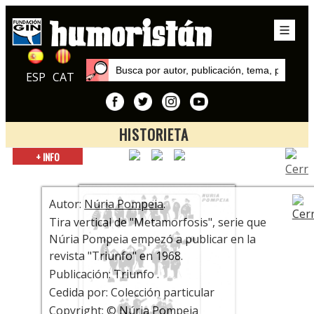
ESP
CAT
HISTORIETA
Inicio
+ INFO
Exposiciones
Mujeres dibujadas
Autor:
Núria Pompeia
.
Tira vertical de "Metamorfosis", serie que
Núria Pompeia empezó a publicar en la
revista "Triunfo" en 1968.
Publicación: Triunfo .
Cedida por: Colección particular
Copyright: © Núria Pompeia