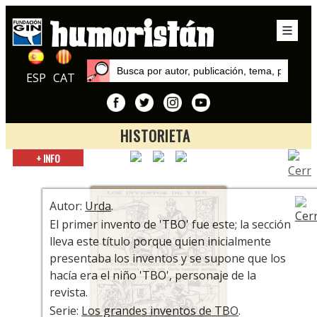
ESP
CAT
HISTORIETA
Inicio
+ INFO
Exposiciones
TBO: Cien años de historia
Autor:
Urda
.
El primer invento de 'TBO' fue este; la sección
lleva este título porque quien inicialmente
presentaba los inventos y se supone que los
hacía era el niño 'TBO', personaje de la
revista.
Serie:
Los grandes inventos de TBO
.