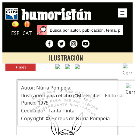
ESP
CAT
ILUSTRACIÓN
Inicio
+ INFO
Exposiciones
Núria Pompeia sola ante el peligro
Autor:
Núria Pompeia
.
Ilustración para el libro "Mujercitas", Editorial
Punch, 1975.
Cedida por: Tanta Tinta
Copyright: © Hereus de Núria Pompeia