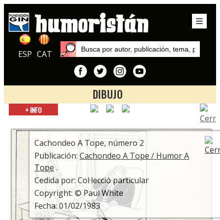
ESP
CAT
DIBUJO
Inicio
+ INFO
Exposiciones
Humor verde 1946-2020 Viñetas eróticas en la prensa
española
Cachondeo A Tope, número 2
Publicación:
Cachondeo A Tope / Humor A
Tope
.
Cedida por: Col·lecció particular
Copyright: © Paul White
Fecha: 01/02/1983