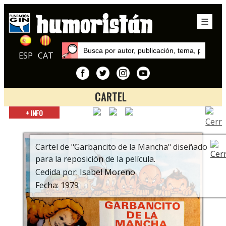
ESP
CAT
CARTEL
Inicio
+ INFO
Exposiciones
Garbancito de la Mancha. 70 años del primer largometraje
europeo de animación en color
Cartel de "Garbancito de la Mancha" diseñado
para la reposición de la película.
Cedida por: Isabel Moreno
Fecha: 1979