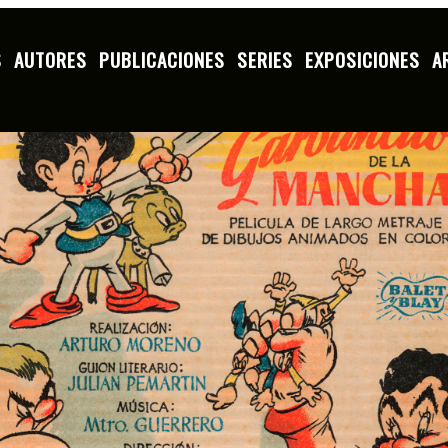
Inicio
Exposiciones
S
AUTORES
PUBLICACIONES
SERIES
EXPOSICIONES
A
Garbancito de la Mancha.