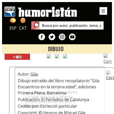
ESP
CAT
DIBUJO
Inicio
+ INFO
Exposiciones
¿Está la Risa? ¡Que se ponga! Centenario Miguel Gila
Autor:
Gila
.
Dibujo extraido del libro recopilatorio "Gila.
Encuentros en la tercera edad", ediciones
Primera Plana, Barcelona
Publicación: El Periódico de Catalunya .
Cedida por: Col·lecció particular
Copyright: © Hereus de Miguel Gila