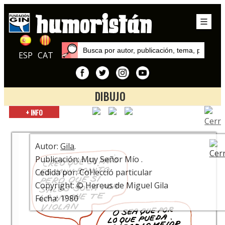
ESP
CAT
DIBUJO
Inicio
+ INFO
Exposiciones
¿Está la Risa? ¡Que se ponga! Centenario Miguel Gila
Autor:
Gila
.
Publicación: Muy Señor Mío .
Cedida por: Col·lecció particular
Copyright: © Hereus de Miguel Gila
Fecha: 1980