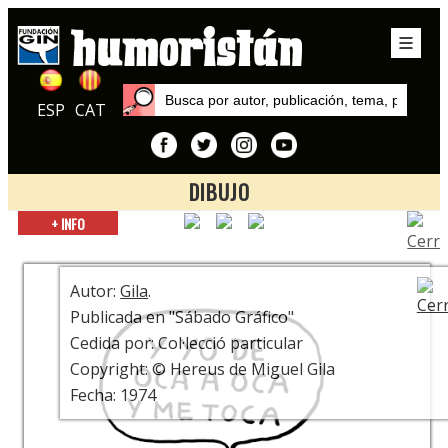
ESP
CAT
DIBUJO
Inicio
+ INFO
Exposiciones
¿Está la Risa? ¡Que se ponga! Centenario Miguel Gila
Autor:
Gila
.
Publicada en "Sábado Gráfico"
Cedida por: Col·lecció particular
Copyright: © Hereus de Miguel Gila
Fecha: 1974