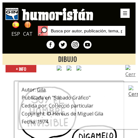
ESP
CAT
DIBUJO
Inicio
+ INFO
Exposiciones
¿Está la Risa? ¡Que se ponga! Centenario Miguel Gila
Autor:
Gila
.
Publicada en "Sábado Gráfico"
Cedida por: Col·lecció particular
Copyright: © Hereus de Miguel Gila
Fecha: 1974