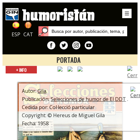
ESP
CAT
PORTADA
Inicio
+ INFO
Exposiciones
¿Está la Risa? ¡Que se ponga! Centenario Miguel Gila
Autor:
Gila
.
Publicación:
Selecciones de humor de El DDT
.
Cedida por: Col·lecció particular
Copyright: © Hereus de Miguel Gila
Fecha: 1958