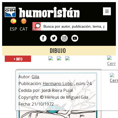
ESP
CAT
DIBUJO
Inicio
+ INFO
Exposiciones
¿Está la Risa? ¡Que se ponga! Centenario Miguel Gila
Autor:
Gila
.
Publicación:
Hermano Lobo
, núm. 24.
Cedida por: Jordi Riera Pujal
Copyright: © Hereus de Miguel Gila
Fecha: 21/10/1972