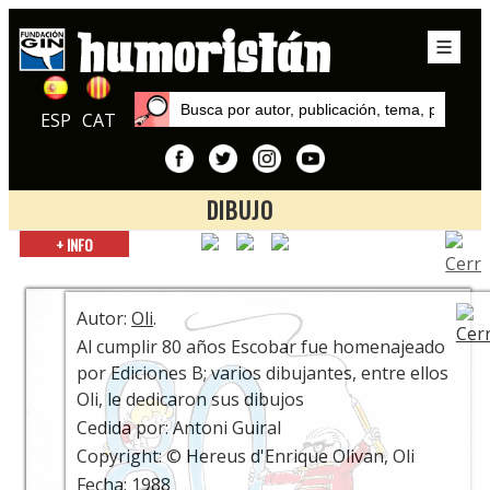
ESP
CAT
DIBUJO
Inicio
+ INFO
Exposiciones
ESCOBAR / 70 años de Zipi y Zape
Autor:
Oli
.
Al cumplir 80 años Escobar fue homenajeado
por Ediciones B; varios dibujantes, entre ellos
Oli, le dedicaron sus dibujos
Cedida por: Antoni Guiral
Copyright: © Hereus d'Enrique Olivan, Oli
Fecha: 1988