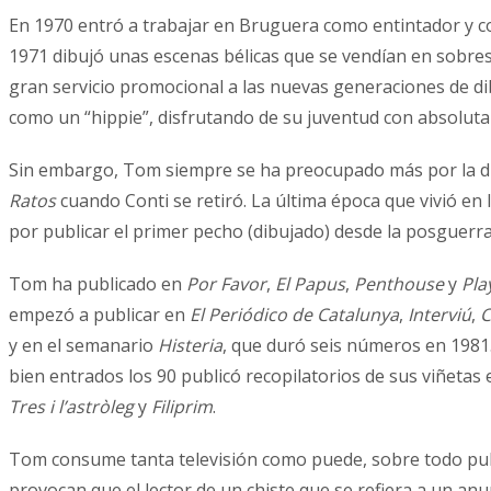
En 1970 entró a trabajar en Bruguera como entintador y
1971 dibujó unas escenas bélicas que se vendían en sobres
gran servicio promocional a las nuevas generaciones de d
como un “hippie”, disfrutando de su juventud con absolut
Sin embargo, Tom siempre se ha preocupado más por la direc
Ratos
cuando Conti se retiró. La última época que vivió en 
por publicar el primer pecho (dibujado) desde la posguerra
Tom ha publicado en
Por Favor
,
El Papus
,
Penthouse
y
Pla
empezó a publicar en
El Periódico de Catalunya
,
Interviú
,
C
y en el semanario
Histeria
, que duró seis números en 1981.
bien entrados los 90 publicó recopilatorios de sus viñeta
Tres i l’astròleg
y
Filiprim
.
Tom consume tanta televisión como puede, sobre todo public
provocan que el lector de un chiste que se refiera a un anu