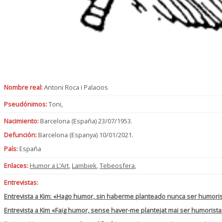
Nombre real:
Antoni Roca i Palacios
Pseudónimos:
Toni,
Nacimiento:
Barcelona (España) 23/07/1953.
Defunción:
Barcelona (Espanya) 10/01/2021.
País:
España
Enlaces:
Humor a L’Art
,
Lambiek
,
Tebeosfera
,
Entrevistas:
Entrevista a Kim: «Hago humor, sin haberme planteado nunca ser humoris
Entrevista a Kim «Faig humor, sense haver-me plantejat mai ser humorista