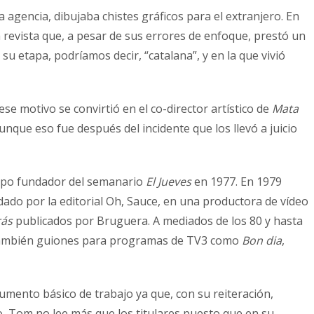
a agencia, dibujaba chistes gráficos para el extranjero. En
revista que, a pesar de sus errores de enfoque, prestó un
e su etapa, podríamos decir, “catalana”, y en la que vivió
e motivo se convirtió en el co-director artístico de
Mata
unque eso fue después del incidente que los llevó a juicio
ipo fundador del semanario
El Jueves
en 1977. En 1979
ndado por la editorial Oh, Sauce, en una productora de vídeo
rás
publicados por Bruguera. A mediados de los 80 y hasta
ió también guiones para programas de TV3 como
Bon dia
,
umento básico de trabajo ya que, con su reiteración,
io, Tom no lee más que los titulares puesto que en su