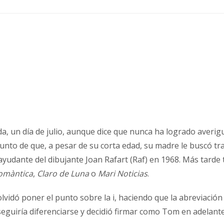
a, un día de julio, aunque dice que nunca ha logrado averigua
l punto de que, a pesar de su corta edad, su madre le buscó 
yudante del dibujante Joan Rafart (Raf) en 1968. Más tarde 
omàntica
,
Claro de Luna
o
Mari Noticias
.
vidó poner el punto sobre la i, haciendo que la abreviación
seguiría diferenciarse y decidió firmar como Tom en adelante