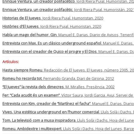
Enrique Ventura, un creador polifacético
. Jordi Riera Pujal. Humoristán. 20
Enrique Ventura, un creador polifacètic
. Jordi Riera Pujal. Humoristán. 202
Historias de El Jueves
. Jordi Riera Pujal. Humoristan. 2020
Històries d′El Jueves
. Jordi Riera Pujal. Humoristan. 2020
Habla un mago del humor, Gin
. Manuel E. Darias. Diario de Avisos, Tenerif
Entrevista con Max. Es un clásico underground español
. Manuel E. Darias.
Entrevista con el creador de Quico el progre y El Dios
. Manuel E. Darias. D
Artículos:
Hasta siempre Romeu
. Redacción de El Jueves. El Jueves, número 2305. 2
Romeu ho recorda tot
. Fernando Granda. Diari de Girona. 2012
“El Jueves” la revista dels dimecres
. M. Miralles. Presència. 2002
Fer: “Cada acudit és un examen”
. Víctor Saura, Jordi Garcia. Avui, Servei 
Entrevista con Kim, creador de “Martínez el facha”
. Manuel E. Darias. Diari
Vives. Una estética underground en l’humor comercial
. Lluís Solà i Dachs
Tom. La televisió com a musa inspiradora
. Lluís Solà i Dachs. Hoja del Lun
Romeu. Ambidextre i multiexpert
. Lluís Solà i Dachs. Hoja del Lunes, Barc