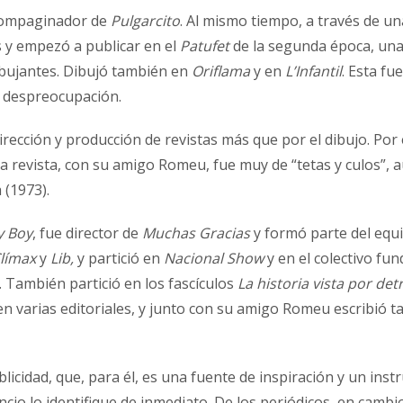
 compaginador de
Pulgarcito
. Al mismo tiempo, a través de un
 y empezó a publicar en el
Patufet
de la segunda época, una 
ibujantes. Dibujó también en
Oriflama
y en
L’Infantil
. Esta fu
a despreocupación.
ción y producción de revistas más que por el dibujo. Por es
la revista, con su amigo Romeu, fue muy de “tetas y culos”, a
 (1973).
y Boy
, fue director de
Muchas Gracias
y formó parte del equ
límax
y
Lib,
y partició en
Nacional Show
y en el colectivo fu
 También partició en los fascículos
La historia vista por det
s en varias editoriales, y junto con su amigo Romeu escrib
idad, que, para él, es una fuente de inspiración y un instr
ncio lo identifique de inmediato. De los periódicos, en camb