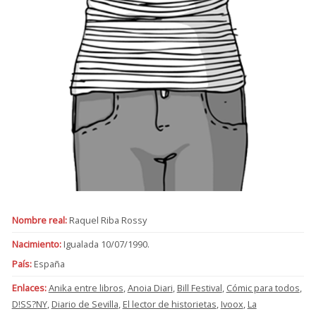
Nombre real:
Raquel Riba Rossy
Nacimiento:
Igualada 10/07/1990.
País:
España
Enlaces:
Anika entre libros
,
Anoia Diari
,
Bill Festival
,
Cómic para todos
,
D!SS?NY
,
Diario de Sevilla
,
El lector de historietas
,
Ivoox
,
La