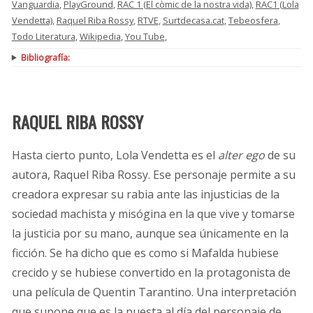
Vanguardia
,
PlayGround
,
RAC 1 (El còmic de la nostra vida)
,
RAC1 (Lola
Vendetta)
,
Raquel Riba Rossy
,
RTVE
,
Surtdecasa.cat
,
Tebeosfera
,
Todo Literatura
,
Wikipedia
,
You Tube
,
Bibliografía:
RAQUEL RIBA ROSSY
Hasta cierto punto, Lola Vendetta es el
alter ego
de su
autora, Raquel Riba Rossy. Ese personaje permite a su
creadora expresar su rabia ante las injusticias de la
sociedad machista y misógina en la que vive y tomarse
la justicia por su mano, aunque sea únicamente en la
ficción. Se ha dicho que es como si Mafalda hubiese
crecido y se hubiese convertido en la protagonista de
una película de Quentin Tarantino. Una interpretación
que supone que es la puesta al día del personaje de