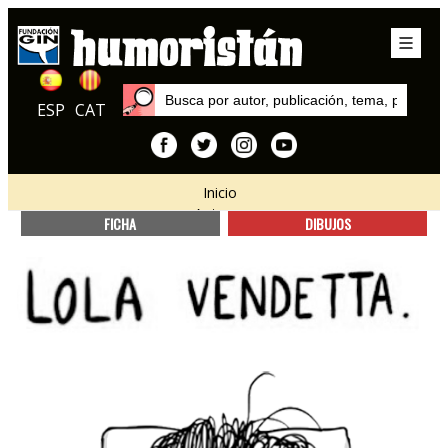
ESP
CAT
Inicio
Autores
FICHA
DIBUJOS