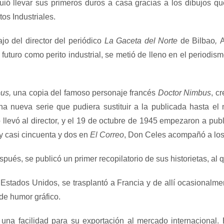
guió llevar sus primeros duros a casa gracias a los dibujos qu
os Industriales.
jo del director del periódico
La Gaceta del Norte
de Bilbao
,
A
 futuro como perito industrial, se metió de lleno en el periodi
us,
una copia del famoso personaje francés
Doctor Nimbus
, c
una nueva serie que pudiera sustituir a la publicada hasta e
llevó al director, y el 19 de octubre de 1945 empezaron a publ
y casi cincuenta y dos en
El Correo
, Don Celes acompañó a los l
ués, se publicó un primer recopilatorio de sus historietas, al q
Estados Unidos, se trasplantó a Francia y de allí ocasionalme
 de humor gráfico.
y una facilidad para su exportación al mercado internacional