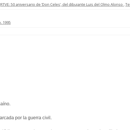
,
RTVE: 50 aniversario de ‘Don Celes’, del dibujante Luis del Olmo Alonso
,
Te
o. 1995
baíno.
rcada por la guerra civil.