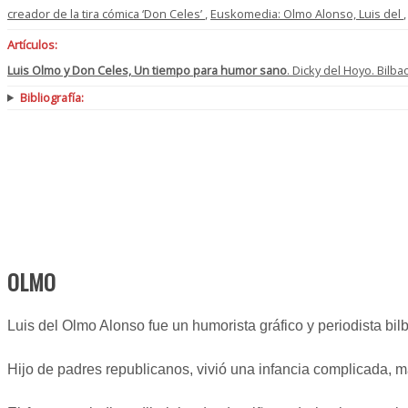
creador de la tira cómica ‘Don Celes’
,
Euskomedia: Olmo Alonso, Luis del
Artículos:
Luis Olmo y Don Celes, Un tiempo para humor sano
. Dicky del Hoyo. Bilba
Bibliografía:
OLMO
Luis del Olmo Alonso fue un humorista gráfico y periodista bil
Hijo de padres republicanos, vivió una infancia complicada, ma