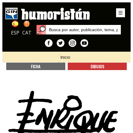
ESP
CAT
Inicio
Autores
FICHA
DIBUJOS