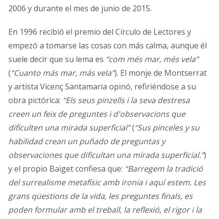
2006 y durante el mes de junio de 2015.
En 1996 recibió el premio del Círculo de Lectores y
empezó a tomarse las cosas con más calma, aunque él
suele decir que su lema es
“com més mar, més vela”
(
“Cuanto más mar, más vela”
). El monje de Montserrat
y artista Vicenç Santamaria opinó, refiriéndose a su
obra pictórica:
“Els seus pinzells i la seva destresa
creen un feix de preguntes i d'observacions que
dificulten una mirada superficial”
(
“Sus pinceles y su
habilidad crean un puñado de preguntas y
observaciones que dificultan una mirada superficial.”
)
y el propio Baiget confiesa que:
“Barregem la tradició
del surrealisme metafísic amb ironia i aquí estem. Les
grans qüestions de la vida, les preguntes finals, es
poden formular amb el treball, la reflexió, el rigor i la