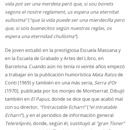
vida pot ser una merdeta però que, si sou bonets
segons el nostre reglament, us espera una eternitat
xulíssima”
(
“que la vida puede ser una mierdecilla pero
que, si sois buenecitos según nuestras reglas, os
espera una eternidad chulísima”
).
De joven estudió en la prestigiosa Escuela Massana y
en la Escuela de Grabado y Artes del Libro, en
Barcelona. Cuando aún no tenía ni veinte años empezó
a trabajar en la publicación humorística
Mata Ratos
de
Conti (1969) y también en una más seria,
Serra d’Or
(1970), publicada por los monjes de Montserrat. Dibujó
también en
El Papus
, donde se dice que que acabó mal
con su director,
“l’intractable Echarri”
(
“el intratable
Echarri”
),
y en el periódico de información general
Tele/eXprés
, donde, según él, sustituyó al
“gran Tísner”