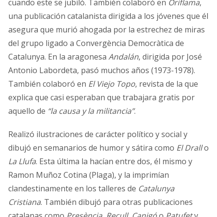
cuando este se jubiló. También colaboró en
Oriflama
,
una publicación catalanista dirigida a los jóvenes que él
asegura que murió ahogada por la estrechez de miras
del grupo ligado a Convergència Democràtica de
Catalunya. En la aragonesa
Andalán
, dirigida por José
Antonio Labordeta, pasó muchos años (1973-1978).
También colaboró en
El Viejo Topo
, revista de la que
explica que casi esperaban que trabajara gratis por
aquello de
“la causa y la militancia”
.
Realizó ilustraciones de carácter político y social y
dibujó en semanarios de humor y sátira como
El Drall
o
La Llufa
. Esta última la hacían entre dos, él mismo y
Ramon Muñoz Cotina (Plaga), y la imprimían
clandestinamente en los talleres de
Catalunya
Cristiana
. También dibujó para otras publicaciones
catalanas como
Presència
,
Recull
,
Canigó
o
Patufet
y