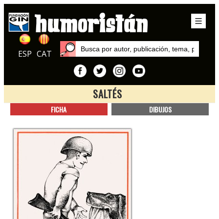
ESP
CAT
SALTÉS
Inicio
FICHA
DIBUJOS
Autores
Saltés