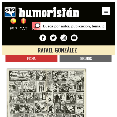
ESP
CAT
RAFAEL GONZÁLEZ
Inicio
FICHA
DIBUJOS
Autores
Rafael González