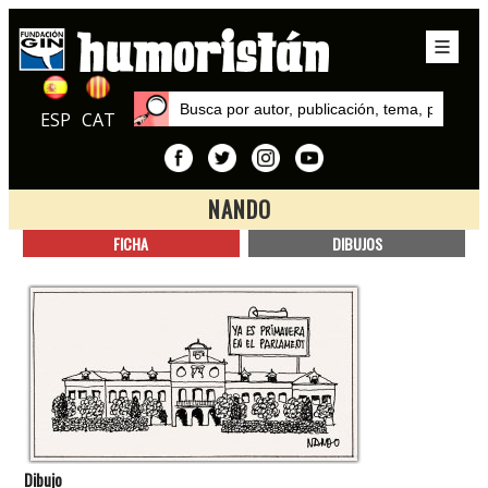
ESP
CAT
NANDO
Inicio
FICHA
DIBUJOS
Autores
Nando
Dibujo