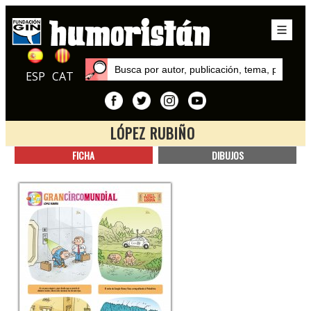
ESP
CAT
LÓPEZ RUBIÑO
Inicio
FICHA
DIBUJOS
Autores
López Rubiño