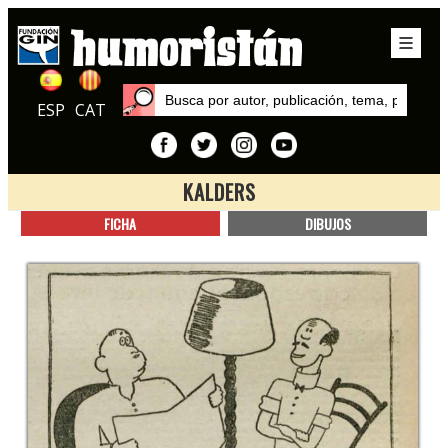
ESP
CAT
KALDERS
Inicio
FICHA
DIBUJOS
Autores
Kalders