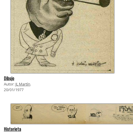
Dibujo
Autor:
JL Martín
.
20/01/1977
Historieta