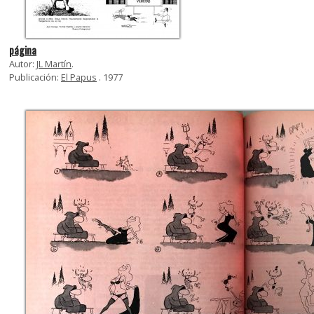
página
Autor:
JL Martín
.
Publicación:
El Papus
. 1977