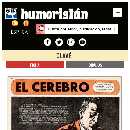
ESP
CAT
CLAVÉ
Inicio
FICHA
DIBUJOS
Autores
Clavé