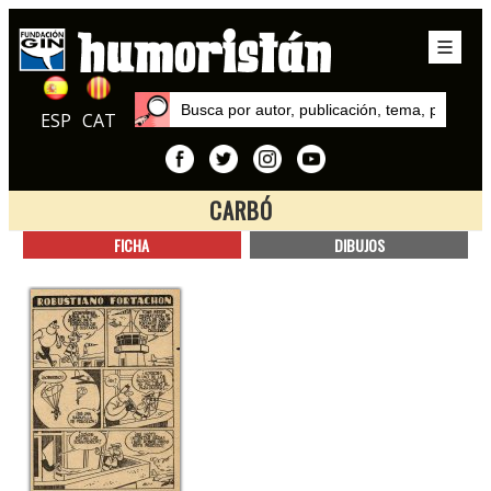
ESP
CAT
CARBÓ
Inicio
FICHA
DIBUJOS
Autores
Carbó