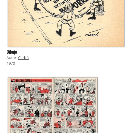
Dibujo
Autor:
Carbó
.
1970