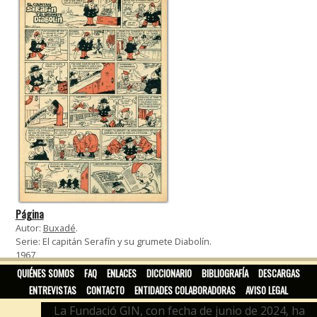
Página
Autor:
Buxadé
.
Serie: El capitán Serafín y su grumete Diabolín.
1967
QUIÉNES SOMOS
FAQ
ENLACES
DICCIONARIO
BIBLIOGRAFÍA
DESCARGAS
ENTREVISTAS
CONTACTO
ENTIDADES COLABORADORAS
AVISO LEGAL
La Fundació GIN, con fecha de junio de 2024, ha