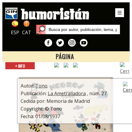
ESP
CAT
PÁGINA
Inicio
+ INFO
Autores
Tono
Autor:
Tono
.
Publicación:
La Ametralladora
, núm. 27.
Cedida por: Memoria de Madrid
Copyright: © Tono
Fecha: 01/08/1937