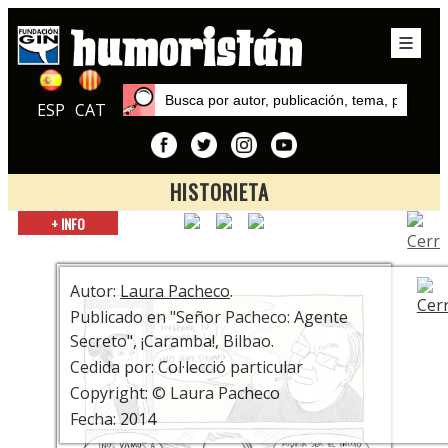
ESP
CAT
HISTORIETA
Inicio
+ INFO
Autores
Laura Pacheco
Autor:
Laura Pacheco
.
Publicado en "Señor Pacheco: Agente
Secreto", ¡Caramba!, Bilbao.
Cedida por: Col·lecció particular
Copyright: © Laura Pacheco
Fecha: 2014