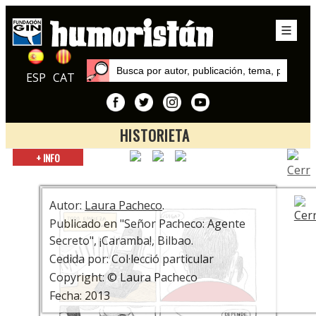
ESP
CAT
HISTORIETA
Inicio
+ INFO
Autores
Laura Pacheco
Autor:
Laura Pacheco
.
Publicado en "Señor Pacheco: Agente
Secreto", ¡Caramba!, Bilbao.
Cedida por: Col·lecció particular
Copyright: © Laura Pacheco
Fecha: 2013