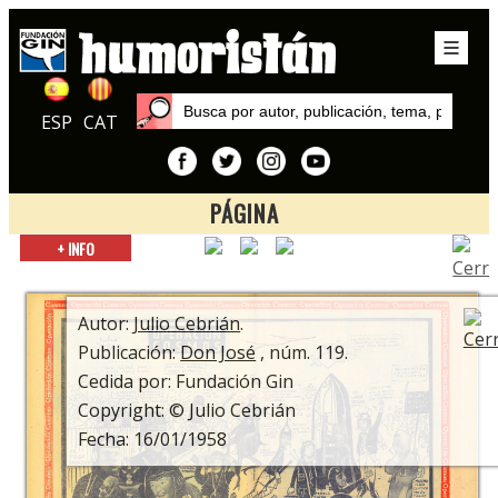
ESP
CAT
PÁGINA
Inicio
+ INFO
Autores
Julio Cebrián
Autor:
Julio Cebrián
.
Publicación:
Don José
, núm. 119.
Cedida por: Fundación Gin
Copyright: © Julio Cebrián
Fecha: 16/01/1958