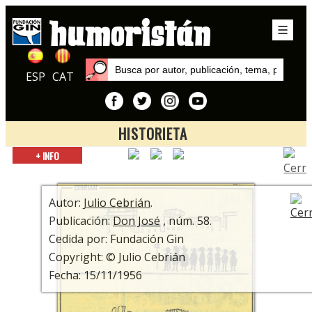
ESP
CAT
HISTORIETA
Inicio
+ INFO
Autores
Julio Cebrián
Autor:
Julio Cebrián
.
Publicación:
Don José
, núm. 58.
Cedida por: Fundación Gin
Copyright: © Julio Cebrián
Fecha: 15/11/1956