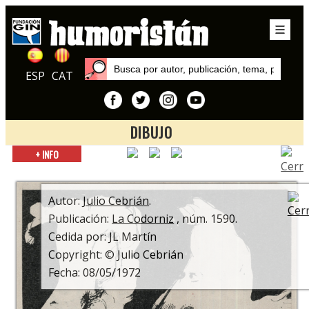
ESP
CAT
DIBUJO
Inicio
+ INFO
Autores
Julio Cebrián
Autor:
Julio Cebrián
.
Publicación:
La Codorniz
, núm. 1590.
Cedida por: JL Martín
Copyright: © Julio Cebrián
Fecha: 08/05/1972