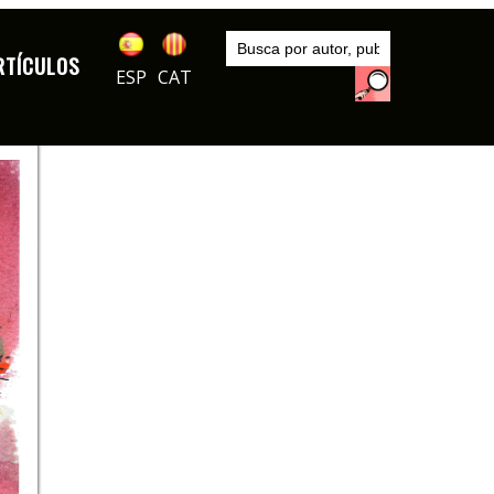
Inicio
Autores
RTÍCULOS
Joma
ESP
CAT