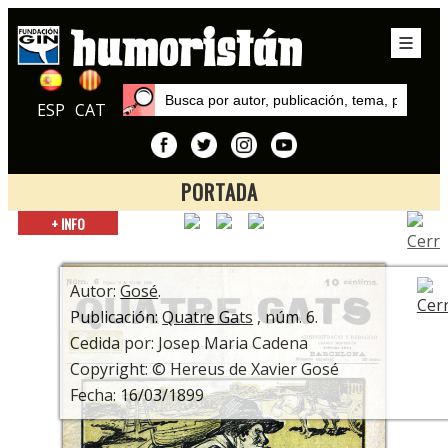
ESP
CAT
PORTADA
Inicio
+ INFO
Autores
Gosé
Autor:
Gosé
.
Publicación:
Quatre Gats
, núm. 6.
Cedida por: Josep Maria Cadena
Copyright: © Hereus de Xavier Gosé
Fecha: 16/03/1899