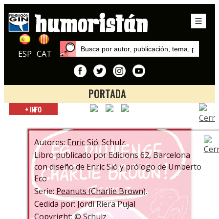
ESP
CAT
PORTADA
Inicio
+ INFO
Autores
Enric Sió
Autores:
Enric Sió
. Schulz.
Libro publicado por Edicions 62, Barcelona
con diseño de Enric Sió y prólogo de Umberto
Eco
Serie:
Peanuts (Charlie Brown)
.
Cedida por: Jordi Riera Pujal
Copyright: © Schulz