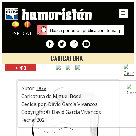
ESP
CAT
CARICATURA
Inicio
+ INFO
Autores
DGV
Autor:
DGV
.
Caricatura de Miguel Bosé
Cedida por: David García Vivancos
Copyright: © David García Vivancos
Fecha: 2021