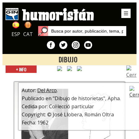
ESP
CAT
DIBUJO
Inicio
+ INFO
Autores
Del Arco
Autor:
Del Arco
.
Publicado en "Dibujo de historietas", Apha.
Cedida por: Col·lecció particular
Copyright: © José Llobera, Román Oltra
Fecha: 1962