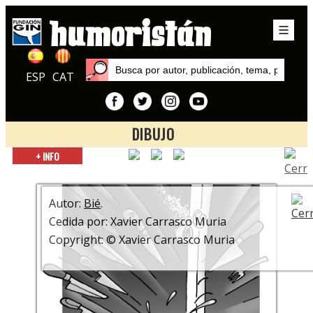
ESP
CAT
DIBUJO
Inicio
+ INFO
Autores
Bié
Autor:
Bié
.
Cedida por: Xavier Carrasco Muria
Copyright: © Xavier Carrasco Muria