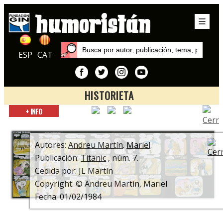
ESP
CAT
HISTORIETA
Inicio
+ INFO
Autores
Andreu Martín
Autores:
Andreu Martín
.
Mariel
.
Publicación:
Titanic
, núm. 7.
Cedida por: JL Martín
Copyright: © Andreu Martín, Mariel
Fecha: 01/02/1984