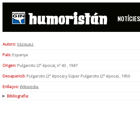
NOTÍCIE
Autors:
Vázquez
.
País:
Espanya
Origen:
Pulgarcito (2ª época), nº 43 , 1947
Desaparició:
Pulgarcito (2ª época) y Súper Pulgarcito (2ª época) , 1950
Enllaços:
Wikipedia
,
Bibliografia: