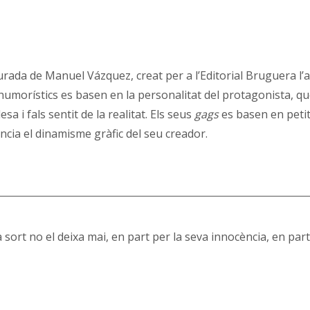
ada de Manuel Vázquez, creat per a l’Editorial Bruguera l’a
s humorístics es basen en la personalitat del protagonista, q
sa i fals sentit de la realitat. Els seus
gags
es basen en petit
encia el dinamisme gràfic del seu creador.
a sort no el deixa mai, en part per la seva innocència, en part 