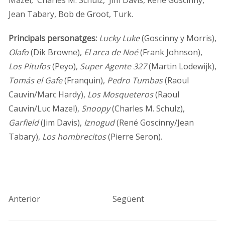
Mazel, Charles M. Schulz, Jim Davis, René Goscinny,
Jean Tabary, Bob de Groot, Turk.
Principals personatges:
Lucky Luke
(Goscinny y Morris),
Olafo
(Dik Browne),
El arca de Noé
(Frank Johnson),
Los Pitufos
(Peyo),
Super Agente 327
(Martin Lodewijk),
Tomás el Gafe
(Franquin),
Pedro Tumbas
(Raoul
Cauvin/Marc Hardy),
Los Mosqueteros
(Raoul
Cauvin/Luc Mazel),
Snoopy
(Charles M. Schulz),
Garfield
(Jim Davis),
Iznogud
(René Goscinny/Jean
Tabary),
Los hombrecitos
(Pierre Seron).
Anterior
Següent