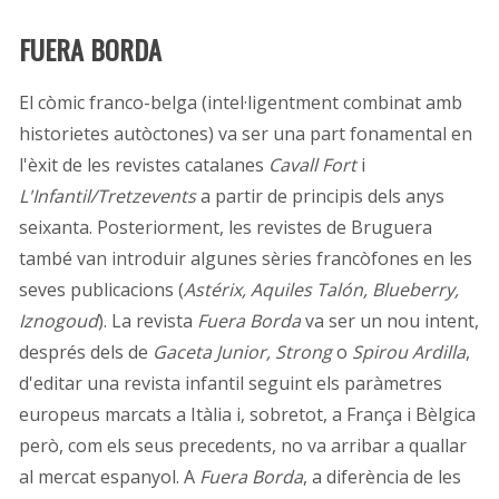
FUERA BORDA
El còmic franco-belga (intel·ligentment combinat amb
historietes autòctones) va ser una part fonamental en
l'èxit de les revistes catalanes
Cavall Fort
i
L'Infantil/Tretzevents
a partir de principis dels anys
seixanta. Posteriorment, les revistes de Bruguera
també van introduir algunes sèries francòfones en les
seves publicacions (
Astérix, Aquiles Talón, Blueberry,
Iznogoud
). La revista
Fuera Borda
va ser un nou intent,
després dels de
Gaceta Junior, Strong
o
Spirou Ardilla
,
d'editar una revista infantil seguint els paràmetres
europeus marcats a Itàlia i, sobretot, a França i Bèlgica
però, com els seus precedents, no va arribar a quallar
al mercat espanyol. A
Fuera Borda
, a diferència de les