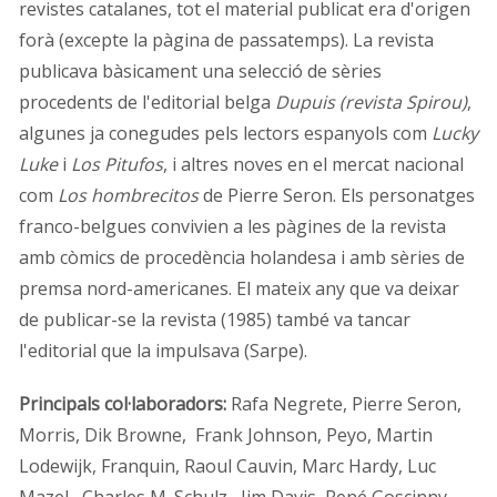
revistes catalanes, tot el material publicat era d'origen
forà (excepte la pàgina de passatemps). La revista
publicava bàsicament una selecció de sèries
procedents de l'editorial belga
Dupuis (revista Spirou)
,
algunes ja conegudes pels lectors espanyols com
Lucky
Luke
i
Los Pitufos
, i altres noves en el mercat nacional
com
Los hombrecitos
de Pierre Seron. Els personatges
franco-belgues convivien a les pàgines de la revista
amb còmics de procedència holandesa i amb sèries de
premsa nord-americanes. El mateix any que va deixar
de publicar-se la revista (1985) també va tancar
l'editorial que la impulsava (Sarpe).
Principals col·laboradors:
Rafa Negrete, Pierre Seron,
Morris, Dik Browne, Frank Johnson, Peyo, Martin
Lodewijk, Franquin, Raoul Cauvin, Marc Hardy, Luc