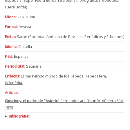
especials (Super Fuera Borda) i 6 àlbums monogràfics (Tebeoteca
Fuera Borda)
Mides:
21 x 28 cm
Format:
Revista
Editor:
Sarpe (Sociedad Anónima de Revistas, Periódicos y Ediciones)
Idioma:
Castellà
País:
Espanya
Periodicitat:
Setmanal
Enllaços:
El maravilloso mundo de los Tebeos
,
Tebeosfera
,
Wikipèdia
,
Articles:
Goscinny, el padre de "Asterix”
. Fernando Lara. Triunfo, número 536.
1973
Bibliografia: