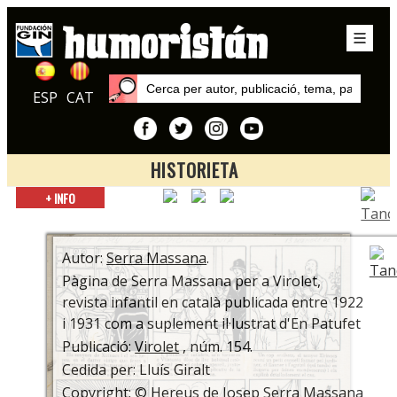
ESP
CAT
HISTORIETA
Inici
+ INFO
Publicacions
Virolet
Autor:
Serra Massana
.
Pàgina de Serra Massana per a Virolet,
revista infantil en català publicada entre 1922
i 1931 com a suplement il·lustrat d'En Patufet
Publicació:
Virolet
, núm. 154.
Cedida per: Lluís Giralt
Copyright: © Hereus de Josep Serra Massana