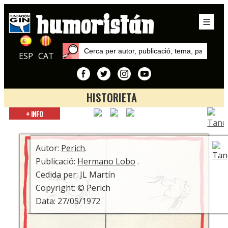
ESP
CAT
HISTORIETA
Inici
+ INFO
Publicacions
Hermano Lobo
Autor:
Perich
.
Publicació:
Hermano Lobo
.
Cedida per: JL Martín
Copyright: © Perich
Data: 27/05/1972