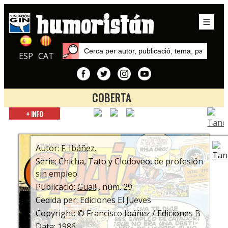
ESP
CAT
COBERTA
Inici
+ INFO
Publicacions
Guai!
Autor:
F. Ibáñez
.
Sèrie: Chicha, Tato y Clodoveo, de profesión
sin empleo.
Publicació:
Guai!
, núm. 29.
Cedida per: Ediciones El Jueves
Copyright: © Francisco Ibáñez / Ediciones B
Data: 1986