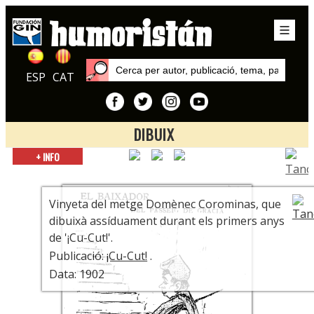
ESP
CAT
DIBUIX
Inici
+ INFO
Publicacions
¡Cu-Cut!
Vinyeta del metge Domènec Corominas, que
dibuixà assíduament durant els primers anys
de '¡Cu-Cut!'.
Publicació:
¡Cu-Cut!
.
Data: 1902