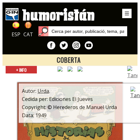
ESP
CAT
COBERTA
Inici
+ INFO
Autors
Urda
Autor:
Urda
.
Cedida per: Ediciones El Jueves
Copyright: © Herederos de Manuel Urda
Data: 1949